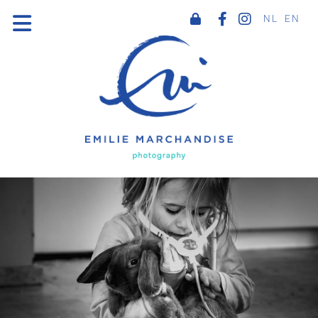
NL
EN